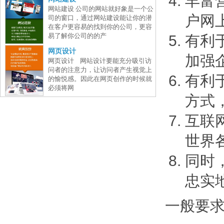
丰富
网站建设 公司的网站就好象是一个公
户网
司的窗口，通过网站建设能让你的潜
在客户更容易的找到你的公司，更容
易了解你公司的的产
有利
网页设计
加强
网页设计 网站设计要能充分吸引访
问者的注意力，让访问者产生视觉上
有利
的愉悦感。因此在网页创作的时候就
必须将网
方式
互联
世界
同时
忠实
一般要求