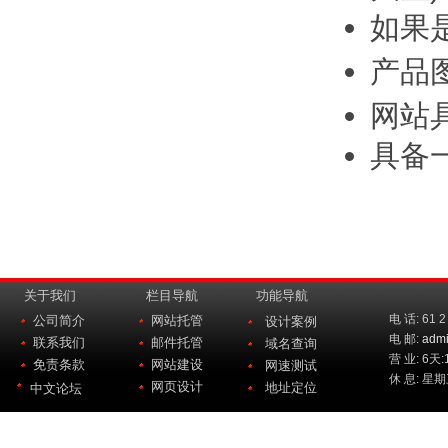
如果是
产品
网站
具备
.
关于我们
栏目导航
功能导航
电 话: 61 2
公司简介
网站托管
设计案例
电 邮:
adm
联系我们
邮件托管
域名查询
营 业: 6天:
免责条款
网站建设
网速测试
休 息: 星
网页设计
地址定位
中文论坛